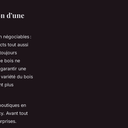
on d’une
n négociables :
ts tout aussi
toujours
le bois ne
 garantir une
 variété du bois
nt plus
boutiques en
y. Avant tout
rprises.