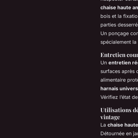
chaise haute a
bois et la fixat
parties desserré
Un ponçage compl
spécialement la 
Entretien cou
Un
entretien ré
surfaces après 
alimentaire prot
harnais univers
Vérifiez l’état 
Utilisations d
vintage
La
chaise haute
Détournée en jar