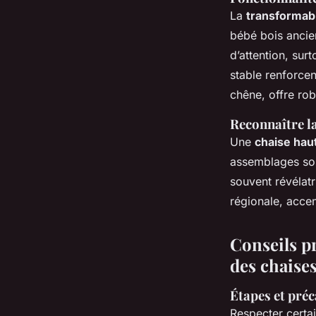
La
transformabi
bébé bois ancien,
d’attention, sur
stable renforce
chêne, offre rob
Reconnaître la 
Une
chaise hau
assemblages soli
souvent révélat
régionale, accen
Conseils pr
des chaises
Étapes et préc
Respecter certai