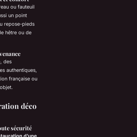
reau ou fauteuil
ussi un point
ou repose-pieds
de hêtre ou de
rovenance
e, des
nes authentiques,
ion française ou
objet.
gration déco
oute sécurité
stauration d’une