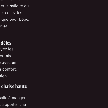
er la solidité du
et collez les
xique pour bébé.
rôlez
.
odèles
uyez les
vernis
é avec un
e confort.
tien.
a chaise haute
salle à manger.
 d’apporter une