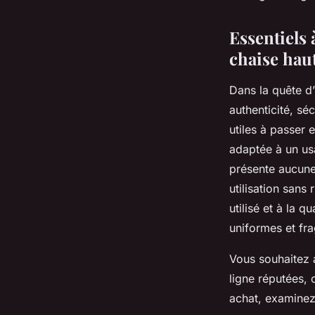
Adèle
•
11 juillet 2025
•
4 min de lecture
Essentiels 
chaise hau
Dans la quête d’
authenticité, séc
utiles à passer 
adaptée à un usa
présente aucune 
utilisation sans
utilisé et à la 
uniformes et fra
Vous souhaitez 
ligne réputées,
achat, examinez