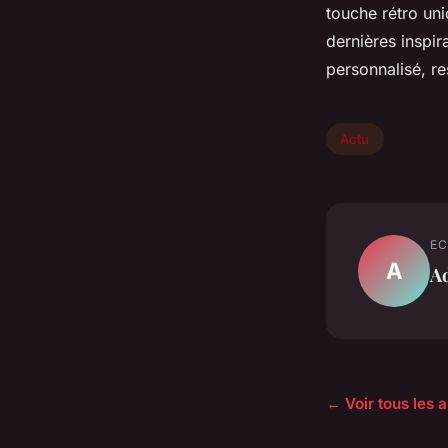
touche rétro uni
dernières inspir
personnalisé, r
Actu
EC
A
A
← Voir tous les a