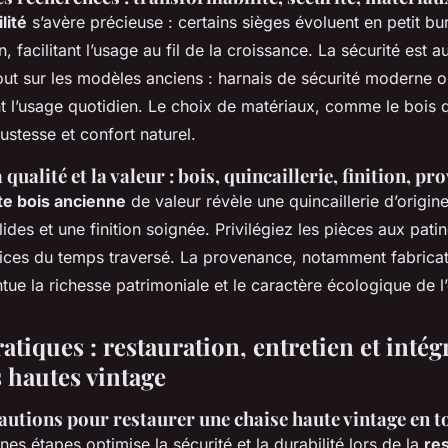
lité
s’avère précieuse : certains sièges évoluent en petit bu
 facilitant l’usage au fil de la croissance. La sécurité est a
tout sur les modèles anciens : harnais de sécurité moderne 
nt l’usage quotidien. Le choix de matériaux, comme le bois 
ustesse et confort naturel.
qualité et la valeur : bois, quincaillerie, finition, p
te bois ancienne
de valeur révèle une quincaillerie d’origin
des et une finition soignée. Privilégiez les pièces aux pati
rices du temps traversé. La provenance, notamment fabricat
tue la richesse patrimoniale et le caractère écologique de l’
atiques : restauration, entretien et inté
 hautes vintage
autions pour restaurer une chaise haute vintage en t
nes étapes optimise la sécurité et la durabilité lors de la
re