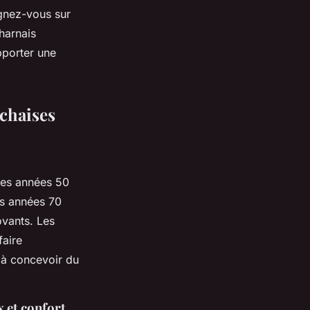
ignez-vous sur
harnais
pporter une
 chaises
des années 50
is années 70
ovants. Les
faire
é à concevoir du
x et confort