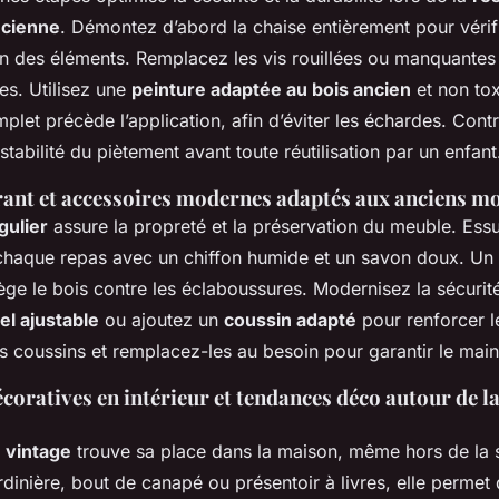
ncienne
. Démontez d’abord la chaise entièrement pour vérifi
ion des éléments. Remplacez les vis rouillées ou manquantes 
es. Utilisez une
peinture adaptée au bois ancien
et non to
et précède l’application, afin d’éviter les échardes. Cont
stabilité du piètement avant toute réutilisation par un enfant
rant et accessoires modernes adaptés aux anciens m
gulier
assure la propreté et la préservation du meuble. Ess
chaque repas avec un chiffon humide et un savon doux. Un 
ège le bois contre les éclaboussures. Modernisez la sécurit
el ajustable
ou ajoutez un
coussin adapté
pour renforcer l
des coussins et remplacez-les au besoin pour garantir le main
écoratives en intérieur et tendances déco autour de l
 vintage
trouve sa place dans la maison, même hors de la 
dinière, bout de canapé ou présentoir à livres, elle permet