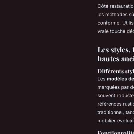
Côté restauratio
les méthodes sûr
conforme. Utili
vraie touche déc
Les styles,
hautes anc
Différents sty
Les
modèles de 
marquées par de
souvent robustes
références rusti
traditionnel, ta
mobilier évolutif
Fonctionnalité