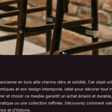
ne en bois : guide
ancienne en bois allie charme rétro et solidité. Cet objet un
entiques et son design intemporel, idéal pour décorer tout in
n
urer et choisir ce meuble garantit un achat éclairé et durable
ratique ou une collection raffinée. Découvrez comment valo
nce et d’histoire.