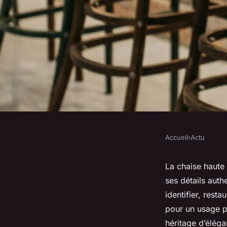
Accueil
›
Actu
ACTU
Chaise haute ancien
La chaise haute 
ses détails auth
d'achat et décoratio
identifier, resta
pour un usage p
héritage d’éléga