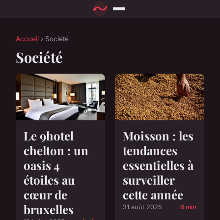
Accueil
› Société
Société
Le 9hotel
Moisson : les
chelton : un
tendances
oasis 4
essentielles à
étoiles au
surveiller
cœur de
cette année
bruxelles
31 août 2025
6 min