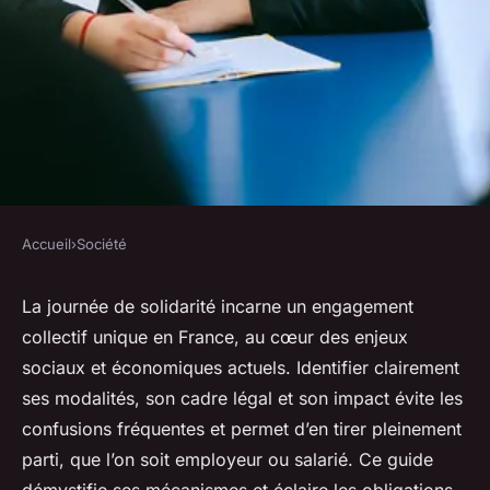
Accueil
›
Société
SOCIÉTÉ
Participer à la journée de
La journée de solidarité incarne un engagement
collectif unique en France, au cœur des enjeux
solidarité : guide et enjeux
sociaux et économiques actuels. Identifier clairement
essentiels
ses modalités, son cadre légal et son impact évite les
confusions fréquentes et permet d’en tirer pleinement
Adèle
•
17 février 2026
•
7 min de lecture
parti, que l’on soit employeur ou salarié. Ce guide