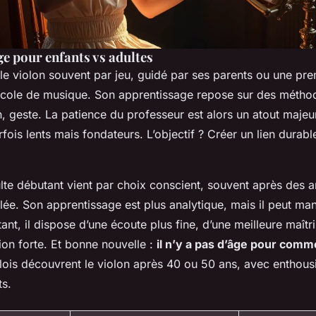
e pour enfants vs adultes
le violon souvent par jeu, guidé par ses parents ou une pre
cole de musique. Son apprentissage repose sur des méthod
n, geste. La patience du professeur est alors un atout majeur
fois lents mais fondateurs. L’objectif ? Créer un lien durab
dulte débutant vient par choix conscient, souvent après des 
lée. Son apprentissage est plus analytique, mais il peut ma
ant, il dispose d’une écoute plus fine, d’une meilleure maîtr
ion forte. Et bonne nouvelle :
il n’y a pas d’âge pour com
lois découvrent le violon après 40 ou 50 ans, avec enthous
ts.