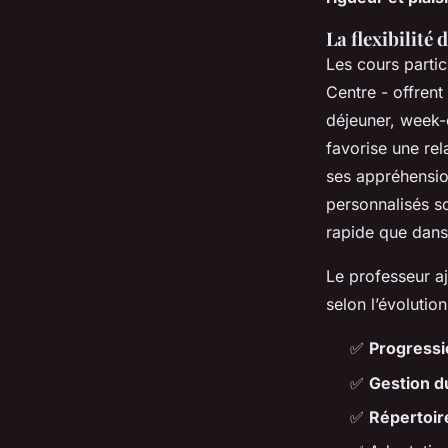
La flexibilité 
Les cours partic
Centre - offrent
déjeuner, week-
favorise une rel
ses appréhension
personnalisés s
rapide que dan
Le professeur aj
selon l’évolutio
✅
Progressi
✅
Gestion d
✅
Répertoir