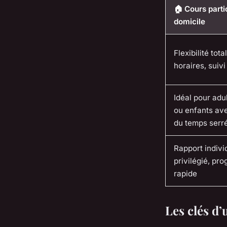
🏠 Cours parti
domicile
Flexibilité tota
horaires, suiv
Idéal pour adul
ou enfants av
du temps serr
Rapport indivi
privilégié, pro
rapide
Les clés d’