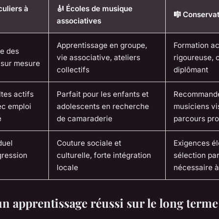
culiers à
🎻 Écoles de musique
🎼 Conservat
associatives
Apprentissage en groupe,
Formation a
le des
vie associative, ateliers
rigoureuse, 
i sur mesure
collectifs
diplômant
tes actifs
Parfait pour les enfants et
Recommandé
ec emploi
adolescents en recherche
musiciens vi
é
de camaraderie
parcours pro
duel
Couture sociale et
Exigences él
gression
culturelle, forte intégration
sélection par
locale
nécessaire à
un apprentissage réussi sur le long terme