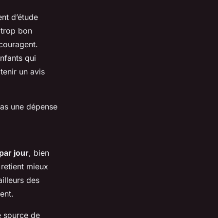
nt d’étude
s trop bon
ncouragent.
nfants qui
tenir un avis
 pas une dépense
par jour
, bien
retient mieux
ailleurs des
ent.
e source de