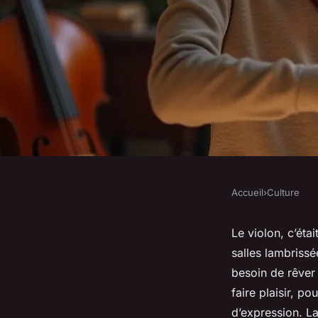
Accueil
›
Culture
CULTURE
Des cours de violon 
Le violon, c’éta
salles lambrissée
transforment votre 
besoin de rêver
faire plaisir, p
d’expression. L