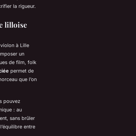
ifier la rigueur.
lilloise
iolon à Lille
’imposer un
ues de film, folk
ciée
permet de
morceau que l’on
us pouvez
nique : au
ent, sans brûler
l’équilibre entre