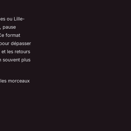
es ou Lille-
e, pause
Ce format
e pour dépasser
et les retours
n souvent plus
t les morceaux