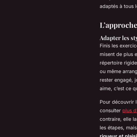
Dinaïs
•
25/06/2026 09:09
•
8 min de lecture
adaptés à tous l
L’approche
Adapter les st
Finis les exerci
misent de plus e
répertoire rigid
ou même arrang
rester engagé, 
aime, c’est ce qu
Pour découvrir 
consulter
plus d
contraire, elle 
les étapes, mais
rigueur et plaisi