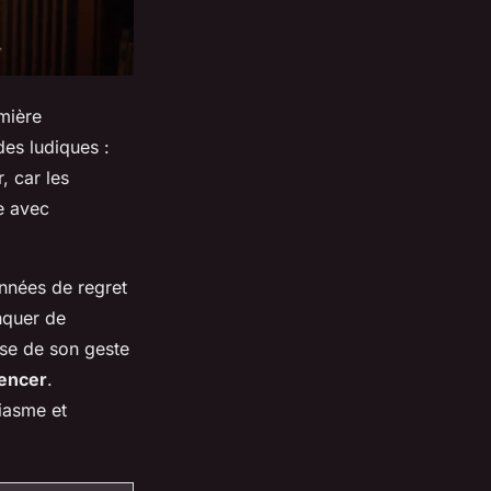
mière
es ludiques :
, car les
le avec
années de regret
nquer de
ise de son geste
mencer
.
iasme et