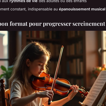
n aux
rythmes de vie
des adultes ou des enfants
ment constant, indispensable au
épanouissement musical
 bon format pour progresser sereinement