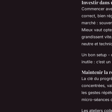
Investir dans 
Commencer avec 
correct, bien ré
marché : souvent
Mieux vaut opter
grandissent vite
neutre et techni
Un bon setup - c
inutile : c’est u
Maintenir la r
La clé du progrè
concentrées, va
les gestes répét
micro-séances o
Les ateliers col