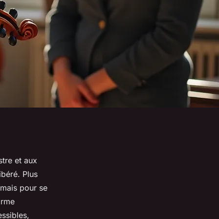
stre et aux
ibéré. Plus
rmais pour se
forme
ssibles,