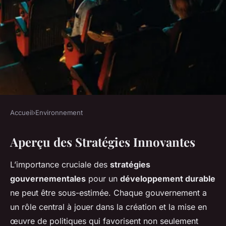
Accueil
›
Environnement
ENVIRONNEMENT
Aperçu des Stratégies Innovantes
Stratégies Innovantes des
États pour Favoriser le
L’importance cruciale des
stratégies
Développement Durable :
gouvernementales
pour un
développement durable
Leurs Actions en Faveur de
ne peut être sous-estimée. Chaque gouvernement a
un rôle central à jouer dans la création et la mise en
l'Avenir
œuvre de politiques qui favorisent non seulement